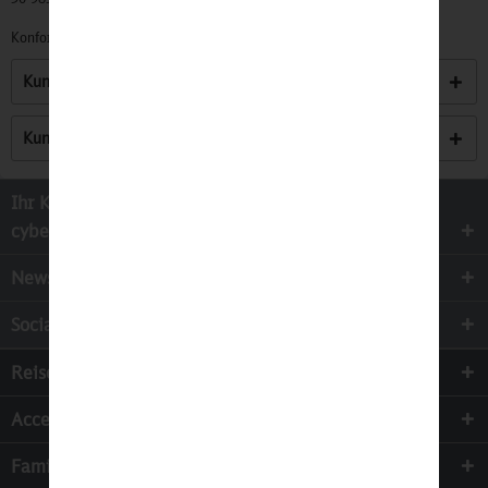
Konformitätserklärungen zu unseren Produkten finden Sie
hier.
Kunden kauften auch
Kunden haben sich ebenfalls angesehen
Ihr Kontakt zur
cyber-Wear Heidelberg GmbH
Newsletter
Socialmedia
Reisen
Accessoires
Familie & Kinder