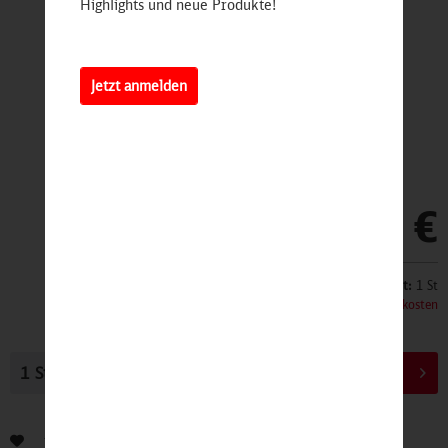
Highlights und neue Produkte!
Jetzt anmelden
59,95 €
Inhalt:
1 St
inkl. MwSt.
zzgl. Versandkosten
In den
Warenkorb
Bewerten