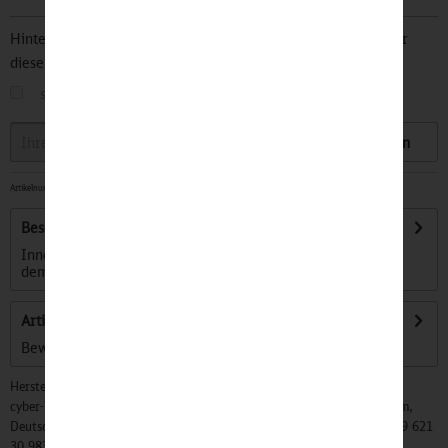
Hinterlegen Sie Ihre Email Adresse und bleiben Sie stets über
diesen Artikel informiert.
sobald der Artikel wieder
auf Lager
ist
Speichern
Artikelnummer:
32501081
-
Sofort versandfertig, Lieferzeit ca. 1-3 Werktage
Beschreibung
Innovativer Hörspiel-Spaß für unterwegs und zuhause. Mit
dem kabellose Kekzhörer können...
mehr
Artikel bewerten
Bewertungen lesen, schreiben und diskutieren...
mehr
Hersteller:
cyber-Wear Heidelberg GmbH, Elsa-Brändström-Str. 4, 68229 Mannheim,
Deutschland, Info@mycybergroup.com, https://mycybergroup.com, +49 621
30 983 0