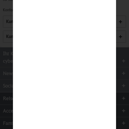
Konformitätserklärungen zu unseren Produkten finden Sie
hier.
Kunden kauften auch
Kunden haben sich ebenfalls angesehen
Ihr Kontakt zur
cyber-Wear Heidelberg GmbH
Newsletter
Socialmedia
Reisen
Accessoires
Familie & Kinder