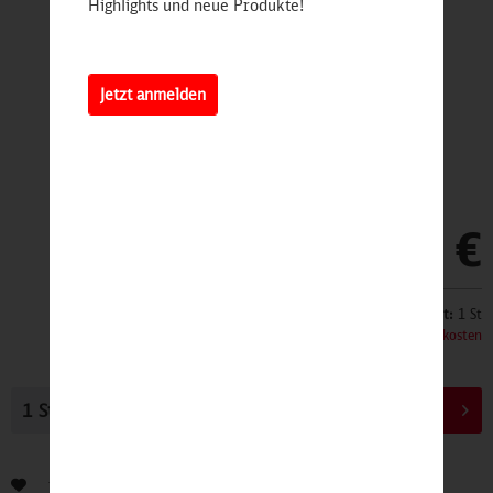
Highlights und neue Produkte!
Jetzt anmelden
24,90 €
Inhalt:
1 St
inkl. MwSt.
zzgl. Versandkosten
In den
Warenkorb
Bewerten