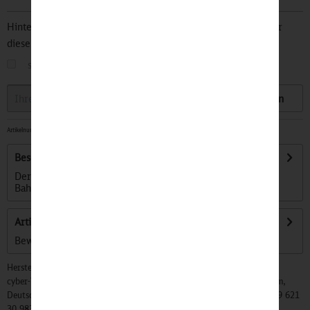
Hinterlegen Sie Ihre Email Adresse und bleiben Sie stets über
diesen Artikel informiert.
sobald der Artikel wieder
auf Lager
ist
Speichern
Artikelnummer:
32500134
-
Sofort versandfertig, Lieferzeit ca. 1-3 Werktage
Beschreibung
Der kleine ICE ist der ideale Begleiter für kleine
Bahnreisende! Auf der Homepage...
mehr
Artikel bewerten
Bewertungen lesen, schreiben und diskutieren...
mehr
Hersteller:
cyber-Wear Heidelberg GmbH, Elsa-Brändström-Str. 4, 68229 Mannheim,
Deutschland, Info@mycybergroup.com, https://mycybergroup.com, +49 621
30 983 0