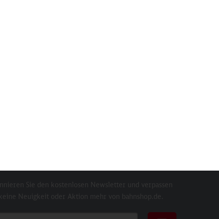
s
Stanley 1200 ml Quencher H2.0
TouchC
Thermobecher, black
Inhalt
1 St
59,90 €
sletter
nnieren Sie den kostenlosen Newsletter und verpassen
 keine Neuigkeit oder Aktion mehr von bahnshop.de.
ail für Newsletter