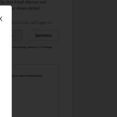
 Sie Ihre Email Adresse und
stets über diesen Artikel
X
der Artikel wieder
auf Lager
ist
Speichern
1245
-
Sofort versandfertig, Lieferzeit ca. 1-3 Werktage
ffallend durch seine reflektierende