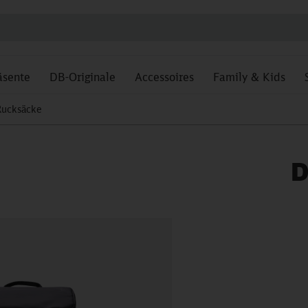
äsente
DB-Originale
Accessoires
Family & Kids
Rucksäcke
D