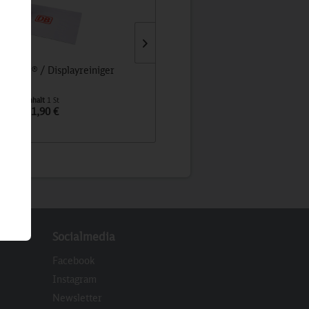
leaner® / Displayreiniger
Gleisgold - Honig der DB
Inhalt
1 St
Inhalt
1 St
11,90 €
10,90 €
Socialmedia
Facebook
Instagram
Newsletter