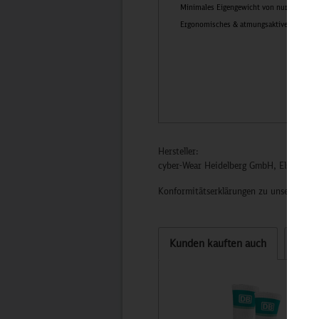
Minimales Eigengewicht von nur 0,8 Kg
Ergonomisches & atmungsaktives Trägers
Hersteller:
cyber-Wear Heidelberg GmbH, Elsa-Brän
Konformitätserklärungen zu unseren Pro
Kunden kauften auch
Kund