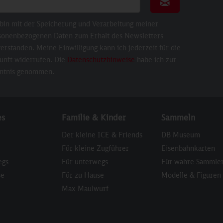
Newsletter abonni
 bin mit der Speicherung und Verarbeitung meiner
sonenbezogenen Daten zum Erhalt des Newsletters
erstanden. Meine Einwilligung kann ich jederzeit für die
unft widerrufen. Die
Datenschutzhinweise
habe ich zur
ntnis genommen.
es
Familie & Kinder
Sammeln
Der kleine ICE & Friends
DB Museum
Für kleine Zugführer
Eisenbahnkarten
egs
Für unterwegs
Für wahre Sammle
se
Für zu Hause
Modelle & Figuren
Max Maulwurf