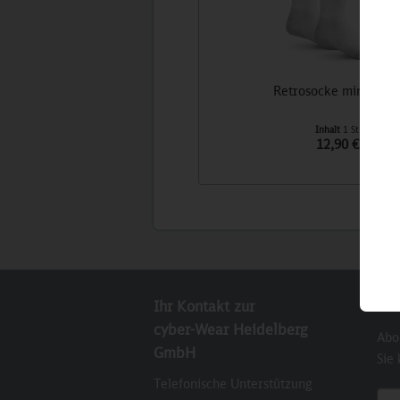
Retrosocke minttürki
Inhalt
1 St
12,90 €
Ihr Kontakt zur
New
cyber-Wear Heidelberg
Abo
GmbH
Sie
Telefonische Unterstützung
E-M