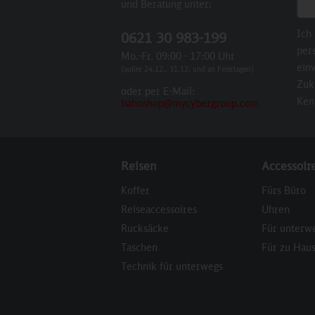
und Beratung unter:
Ich
0621 30 983-199
per
Mo.-Fr. 09:00 - 17:00 Uhr
einv
(außer 24.12., 31.12. und an Feiertagen)
Zuk
oder per E-Mail:
Ken
bahnshop@mycybergroup.com
Reisen
Accessoir
Koffer
Fürs Büro
Reiseaccessoires
Uhren
Rucksäcke
Für unterw
Taschen
Für zu Hau
Technik für unterwegs