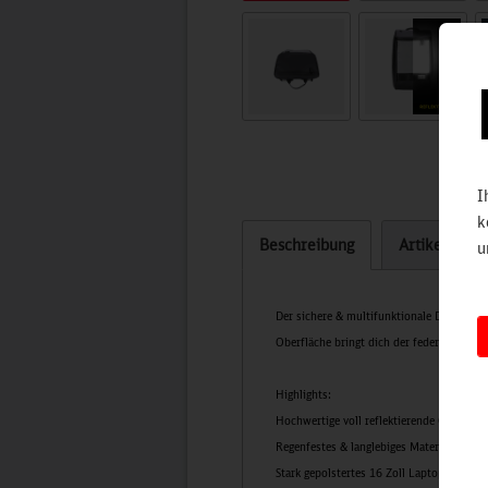
I
k
Beschreibung
Artikel bew
u
Der sichere & multifunktionale Daybag vo
Oberfläche bringt dich der federleichte
Highlights:
Hochwertige voll reflektierende Oberfläc
Regenfestes & langlebiges Material
Stark gepolstertes 16 Zoll Laptop Fach