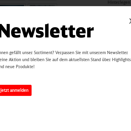
Hinterlegen
bleiben Sie 
informiert.
Newsletter
sobald 
hnen gefällt unser Sortiment? Verpassen Sie mit unserem Newsletter
Artikelnummer:
3250
eine Aktion und bleiben Sie auf dem aktuellsten Stand über Highlights
erten
nd neue Produkte!
n OAK25 ist der perfekte Rucksack für alle, die zu Fuß oder mit dem Fahrrad unterwegs sind. Au
Jetzt anmelden
 und kompakte Daybag immer gut gesehen von A nach B.
he