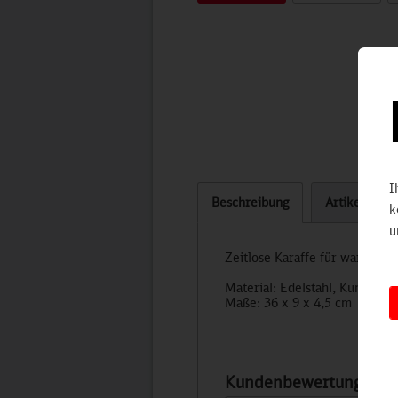
I
Beschreibung
Artikel bew
k
u
Zeitlose Karaffe für warme un
Material: Edelstahl, Kunststoff
Maße: 36 x 9 x 4,5 cm
Kundenbewertungen für