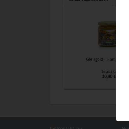
Gleisgold - Honig der 
Inhalt
1 St
10,90 €
Ihr Kontakt zur
New