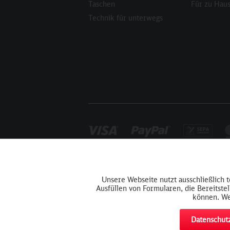
Taschen
Für zu Hau
Technik für unterwegs
Funktionale
Unsere Webseite nutzt ausschließlich 
Ausfüllen von Formularen, die Bereitste
Tracking
können. We
Datenschutz