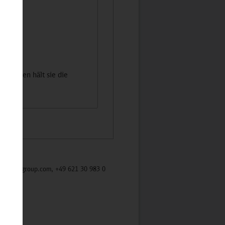
vorfallen hält sie die
/mycybergroup.com, +49 621 30 983 0