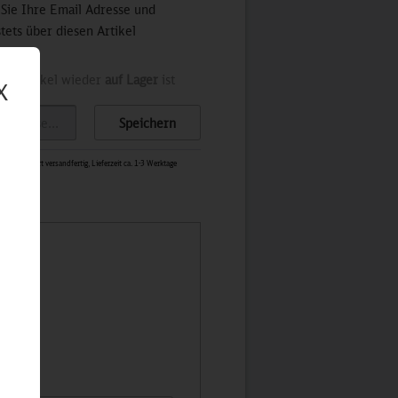
 Sie Ihre Email Adresse und
stets über diesen Artikel
der Artikel wieder
auf Lager
ist
X
Speichern
0966
-
Sofort versandfertig, Lieferzeit ca. 1-3 Werktage