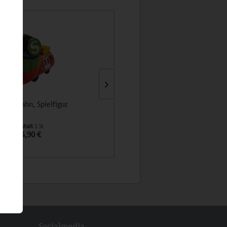
ally S-Bahn, Spielfigur
Isolierbecher DB-Edition
Inhalt
1 St
Inhalt
1 St
4,90 €
19,90 €
Socialmedia