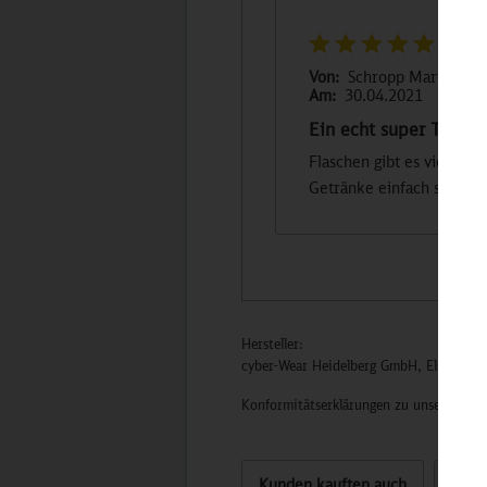
Von:
Schropp Martin
Am:
30.04.2021
Ein echt super Teil
Flaschen gibt es viele, ab
Getränke einfach super la
Hersteller:
cyber-Wear Heidelberg GmbH, Elsa-Brän
Konformitätserklärungen zu unseren Pro
Kunden kauften auch
Kund