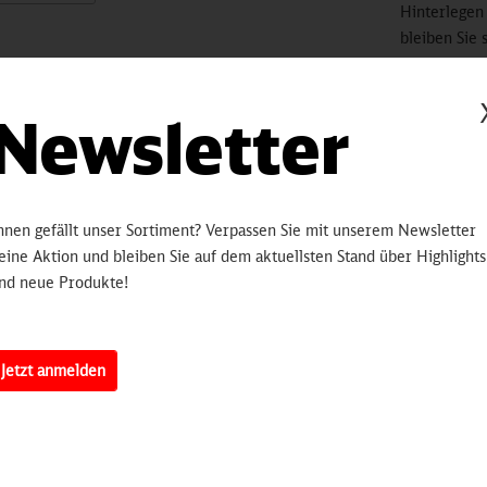
Hinterlegen
bleiben Sie 
informiert.
sobald 
Newsletter
Artikelnummer:
3250
hnen gefällt unser Sortiment? Verpassen Sie mit unserem Newsletter
erten
eine Aktion und bleiben Sie auf dem aktuellsten Stand über Highlights
nd neue Produkte!
d kalte Getränke mit einem Fassungsvermögen von 1,0 Liter.
 und Silikon
Jetzt anmelden
 "Karaffe DB-Edition"