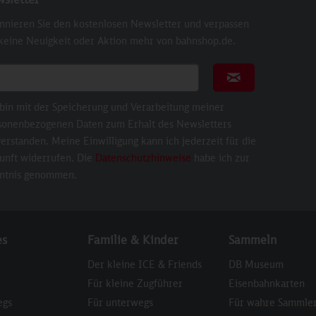
nnieren Sie den kostenlosen Newsletter und verpassen
 keine Neuigkeit oder Aktion mehr von bahnshop.de.
ail für Newsletter
Newsletter abonni
 bin mit der Speicherung und Verarbeitung meiner
sonenbezogenen Daten zum Erhalt des Newsletters
erstanden. Meine Einwilligung kann ich jederzeit für die
unft widerrufen. Die
Datenschutzhinweise
habe ich zur
ntnis genommen.
es
Familie & Kinder
Sammeln
Der kleine ICE & Friends
DB Museum
Für kleine Zugführer
Eisenbahnkarten
egs
Für unterwegs
Für wahre Sammle