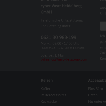
cyber-Wear Heidelberg
Abo
GmbH
Sie
Telefonische Unterstützung
E-M
und Beratung unter:
Ich
0621 30 983-199
per
Mo.-Fr. 09:00 - 17:00 Uhr
einv
(außer 24.12., 31.12. und an Feiertagen)
Zuk
oder per E-Mail:
Ken
bahnshop@mycybergroup.com
Reisen
Accessoir
Koffer
Fürs Büro
Reiseaccessoires
Uhren
Rucksäcke
Für unterw