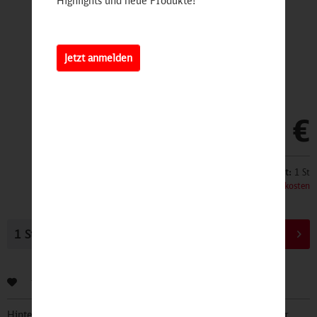
Highlights und neue Produkte!
Jetzt anmelden
9,90 €
Inhalt:
1 St
inkl. MwSt.
zzgl. Versandkosten
In den
Warenkorb
Bewerten
Hinterlegen Sie Ihre Email Adresse und bleiben Sie stets über