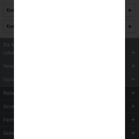
Kunden kauften auch
Kunden haben sich ebenfalls angesehen
Ihr Kontakt zur
cyber-Wear Heidelberg GmbH
Newsletter
Socialmedia
Reisen
Accessoires
Familie & Kinder
Sammeln