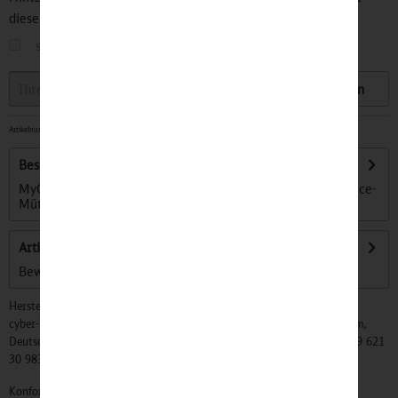
diesen Artikel informiert.
sobald der Artikel wieder
auf Lager
ist
Speichern
Artikelnummer:
32201246
-
Sofort versandfertig, Lieferzeit ca. 1-3 Werktage
Beschreibung
MyCapy® ist unser neuer cooler Schlüsselanhänger im Service-
Mützen Design und mit...
mehr
Artikel bewerten
Bewertungen lesen, schreiben und diskutieren...
mehr
Hersteller:
cyber-Wear Heidelberg GmbH, Elsa-Brändström-Str. 4, 68229 Mannheim,
Deutschland, Info@mycybergroup.com, https://mycybergroup.com, +49 621
30 983 0
Konformitätserklärungen zu unseren Produkten finden Sie
hier.