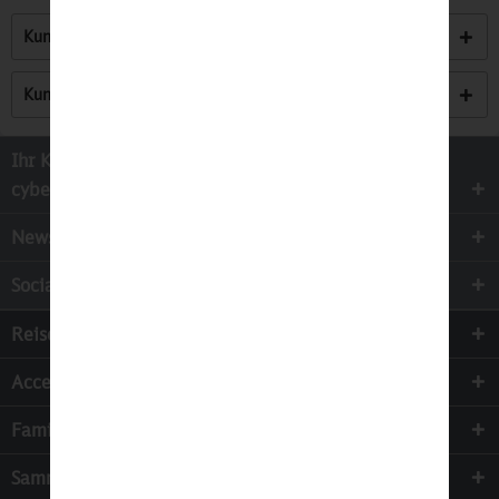
Kunden kauften auch
Kunden haben sich ebenfalls angesehen
Ihr Kontakt zur
cyber-Wear Heidelberg GmbH
Newsletter
Socialmedia
Reisen
Accessoires
Familie & Kinder
Sammeln