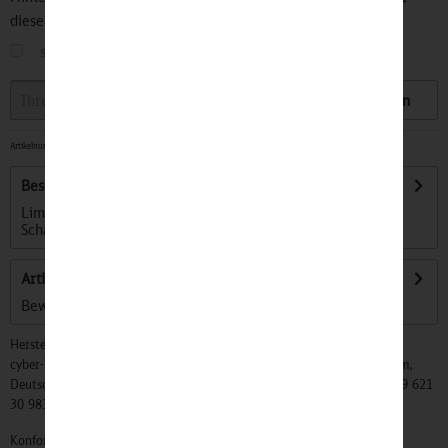
diesen Artikel informiert.
sobald der Artikel wieder
auf Lager
ist
Speichern
Artikelnummer:
32500931
-
Sofort versandfertig, Lieferzeit ca. 1-3 Werktage
Beschreibung
Limited Edition – kleiner Bär große Geschichte Der
Schaffnerbär ist in der DB Welt...
mehr
Artikel bewerten
Bewertungen lesen, schreiben und diskutieren...
mehr
Hersteller:
cyber-Wear Heidelberg GmbH, Elsa-Brändström-Str. 4, 68229 Mannheim,
Deutschland, Info@mycybergroup.com, https://mycybergroup.com, +49 621
30 983 0
Konformitätserklärungen zu unseren Produkten finden Sie
hier.