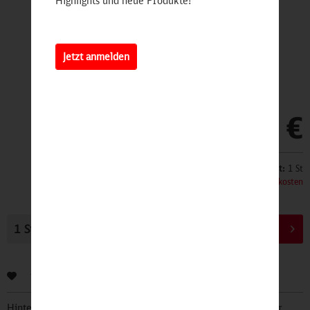
Highlights und neue Produkte!
Jetzt anmelden
59,90 €
Inhalt:
1 St
inkl. MwSt.
zzgl. Versandkosten
In den
Warenkorb
Bewerten
Hinterlegen Sie Ihre Email Adresse und bleiben Sie stets über