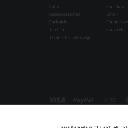
Koffer
Fürs Büro
Reiseaccessoires
Uhren
Rucksäcke
Für unterw
Taschen
Für zu Hau
Technik für unterwegs
Funktionale
Unsere Webseite nutzt ausschließlich 