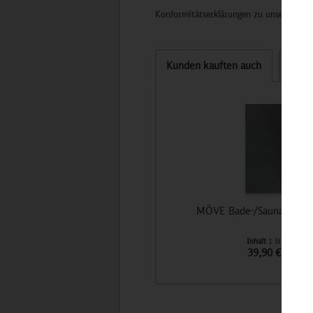
Konformitätserklärungen zu unseren Pro
Kunden kauften auch
Kund
MÖVE Bade-/Saunatuch I
Inhalt
1 St
39,90 €