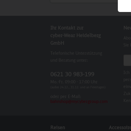
Ihr Kontakt zur
New
cyber-Wear Heidelberg
Abo
GmbH
Sie
Telefonische Unterstützung
E-M
und Beratung unter:
Ich
0621 30 983-199
per
Mo.-Fr. 09:00 - 17:00 Uhr
einv
(außer 24.12., 31.12. und an Feiertagen)
Zuk
oder per E-Mail:
Ken
bahnshop@mycybergroup.com
Reisen
Accessoir