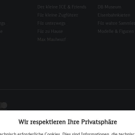
Der kleine ICE & Friends
DB Museum
Für kleine Zugführer
Eisenbahnkarten
egs
Für unterwegs
Für wahre Sammle
se
Für zu Hause
Modelle & Figuren
Max Maulwurf
Wir respektieren Ihre Privatsphäre
technisch erforderliche Cookies. Dies sind Informationen, die technis