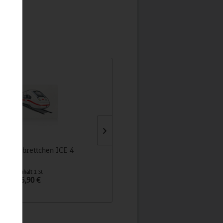
hstücksbrettchen ICE 4
Retrosocke weiss/fernblau
Inhalt
1 St
Inhalt
1 St
6,90 €
12,90 €