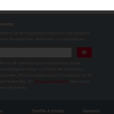
sletter
nnieren Sie den kostenlosen Newsletter und verpassen
 keine Neuigkeit oder Aktion mehr von bahnshop.de.
ail für Newsletter
Newsletter abonni
 bin mit der Speicherung und Verarbeitung meiner
sonenbezogenen Daten zum Erhalt des Newsletters
erstanden. Meine Einwilligung kann ich jederzeit für die
unft widerrufen. Die
Datenschutzhinweise
habe ich zur
ntnis genommen.
es
Familie & Kinder
Sammeln