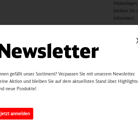
Hinterlegen
bleiben Sie 
informiert.
sobald 
Newsletter
Artikelnummer:
3250
erten
hnen gefällt unser Sortiment? Verpassen Sie mit unserem Newsletter
eine Aktion und bleiben Sie auf dem aktuellsten Stand über Highlights
nd neue Produkte!
bekannt für ihre qualitativ hochwertigen, langlebigen und komfortab
s edle Bade- und Saunatuch mit dem ICE 4 als unaufdringliche Einwebu
che Badezimmer.
Jetzt anmelden
ier, 100% Baumwolle
ffgeprüft nach Öko-Tex Standard 100