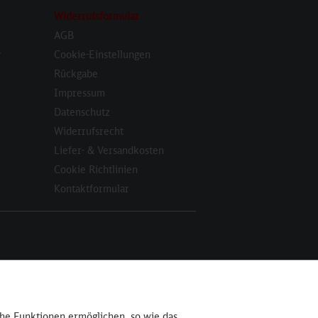
Widerrufsformular
AGB
r
Cookie-Einstellungen
Rückgabe
Impressum
Datenschutz
Widerrufsrecht
Liefer- & Versandkosten
Cookie Richtlinien
Kontaktformular
Aktiv
che Funktionen ermöglichen, so wie das