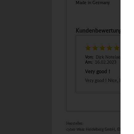
Made in Germany
Kundenbewertungen fü
Von:
Dirk Notelaers
Am:
16.02.2023
Very good !
Very good ! Nice, looks
Hersteller:
cyber-Wear Heidelberg GmbH, Elsa-Brän