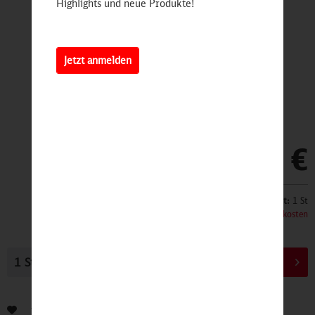
Highlights und neue Produkte!
Jetzt anmelden
32,90 €
Inhalt:
1 St
inkl. MwSt.
zzgl. Versandkosten
In den
Warenkorb
Bewerten