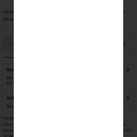
Hinterlegen Sie Ihre Email Adresse und bleiben Sie stets über
diesen Artikel informiert.
sobald der Artikel wieder
auf Lager
ist
Speichern
Artikelnummer:
32501150
-
Sofort versandfertig, Lieferzeit ca. 1-3 Werktage
Beschreibung
Mit unseren Bussen in Regenbogenfarben zeigen wir Flagge
für eine offene, vielfältige und...
mehr
Artikel bewerten
Bewertungen lesen, schreiben und diskutieren...
mehr
Hersteller:
cyber-Wear Heidelberg GmbH, Elsa-Brändström-Str. 4, 68229 Mannheim,
Deutschland, Info@mycybergroup.com, https://mycybergroup.com, +49 621
30 983 0