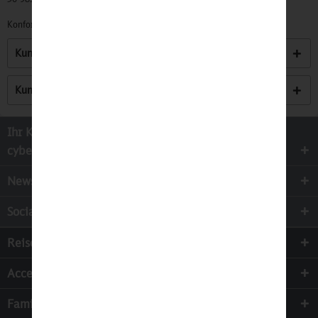
Konformitätserklärungen zu unseren Produkten finden Sie
hier.
Kunden kauften auch
Kunden haben sich ebenfalls angesehen
Ihr Kontakt zur
cyber-Wear Heidelberg GmbH
Newsletter
Socialmedia
Reisen
Accessoires
Familie & Kinder