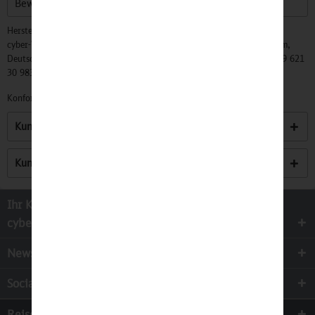
Bewertungen lesen, schreiben und diskutieren...
mehr
Hersteller:
cyber-Wear Heidelberg GmbH, Elsa-Brändström-Str. 4, 68229 Mannheim,
Deutschland, Info@mycybergroup.com, https://mycybergroup.com, +49 621
30 983 0
Konformitätserklärungen zu unseren Produkten finden Sie
hier.
Kunden kauften auch
Kunden haben sich ebenfalls angesehen
Ihr Kontakt zur
cyber-Wear Heidelberg GmbH
Newsletter
Socialmedia
Reisen