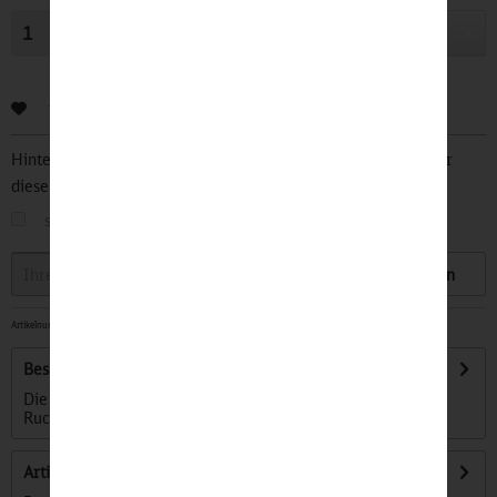
In den
Warenkorb
Bewerten
Hinterlegen Sie Ihre Email Adresse und bleiben Sie stets über
diesen Artikel informiert.
sobald der Artikel wieder
auf Lager
ist
Speichern
Artikelnummer:
32501136
-
Beschreibung
Die 3in1 Funktion Die ValkOne ist eine Kombination aus
Rucksack, Gepäckträgertasche und...
mehr
Artikel bewerten