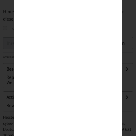
Hinterlegen Sie Ihre Email Adresse und bleiben Sie stets über
diesen Artikel informiert.
sobald der Artikel wieder
auf Lager
ist
Speichern
Artikelnummer:
32501950
-
Sofort versandfertig, Lieferzeit ca. 1-3 Werktage
Beschreibung
Reparieren leicht gemacht mit Stil. Das stylische Mini-
Werkzeug für große Wirkung. 30...
mehr
Artikel bewerten
Bewertungen lesen, schreiben und diskutieren...
mehr
Hersteller:
cyber-Wear Heidelberg GmbH, Elsa-Brändström-Str. 4, 68229 Mannheim,
Deutschland, Info@mycybergroup.com, https://mycybergroup.com, +49 621
30 983 0