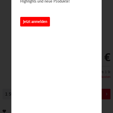
Highlights und neue Produkte!
Jetzt anmelden
18,90 €
Inhalt:
1 St
inkl. MwSt.
zzgl. Versandkosten
In den
Warenkorb
Bewerten