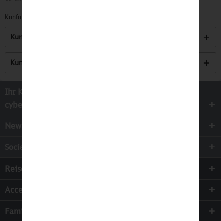
Konformitätserklärungen zu unseren Produkten finden Sie
hier.
Kunden kauften auch
Kunden haben sich ebenfalls angesehen
Ihr Kontakt zur
cyber-Wear Heidelberg GmbH
Newsletter
Socialmedia
Reisen
Accessoires
Familie & Kinder