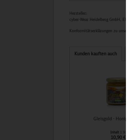
Hersteller:
cyber-Wear Heidelberg GmbH, Elsa-Brän
Konformitätserklärungen zu unseren Pro
Kunden kauften auch
Kund
Gleisgold - Honig der 
Inhalt
1 St
10,90 €