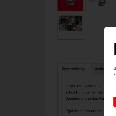
I
Beschreibung
Artikel bew
k
u
GRAVITY CANDLE - Ein perfekt 
schnell und sicher mit einem
Beenden drehe das Windlicht e
Egal wie du es drehst, mit die