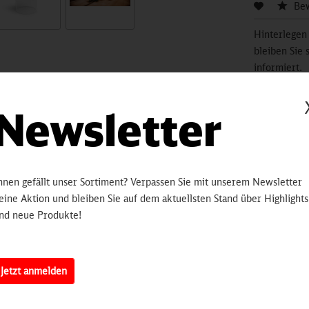
Be
Hinterlegen
bleiben Sie 
informiert.
sobald 
Newsletter
Artikelnummer:
3250
hnen gefällt unser Sortiment? Verpassen Sie mit unserem Newsletter
erten
eine Aktion und bleiben Sie auf dem aktuellsten Stand über Highlights
nd neue Produkte!
ausbalanciertes Windlicht für drinnen und draußen. Die Kerze bleib
 Streichholz anzuzünden, indem du den Glaszylinder einfach etwas z
infach um. So bleibt es gleich vor Witterung und Schmutz geschützt.
Jetzt anmelden
sem Windlicht bleibt die Kerze schwerkraftbedingt immer im Lot. Das p