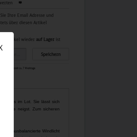
werten
 Sie Ihre Email Adresse und
stets über diesen Artikel
der Artikel wieder
auf Lager
ist
X
Speichern
5524
-
Lieferzeit ca. 7 Werktage
t stets im Lot. Sie lässt sich
ur Seite neigst. Zum sicheren
erfekt ausbalancierte Windlicht