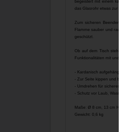
begeistert mit einem kardanis
das Glasrohr etwas zur Seite n
Zum sicheren Beenden drehst 
Flamme sauber und rauchfrei er
geschützt.
Ob auf dem Tisch stehend, h
Funktionalitäten mit und verz
- Kardanisch aufgehängtes Wind
- Zur Seite kippen und beque
- Umdrehen für sicheres und 
- Schutz vor Laub, Wasser und
Maße: Ø 8 cm, 13 cm Höhe
Gewicht: 0,6 kg