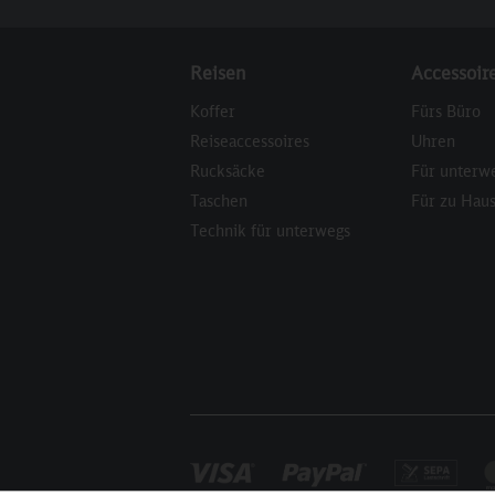
Reisen
Accessoir
Koffer
Fürs Büro
Reiseaccessoires
Uhren
Rucksäcke
Für unterw
Taschen
Für zu Hau
Technik für unterwegs