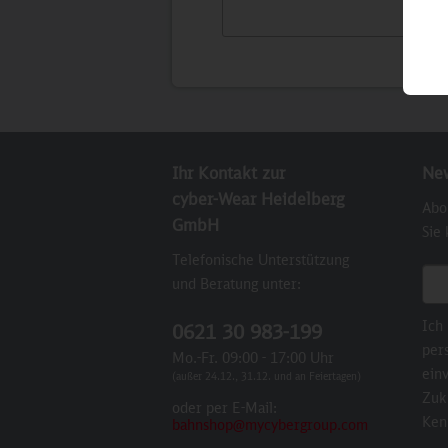
Ihr Kontakt zur
New
cyber-Wear Heidelberg
Abo
GmbH
Sie
Telefonische Unterstützung
E-M
und Beratung unter:
Ich
0621 30 983-199
per
Mo.-Fr. 09:00 - 17:00 Uhr
einv
(außer 24.12., 31.12. und an Feiertagen)
Zuk
oder per E-Mail:
Ken
bahnshop@mycybergroup.com