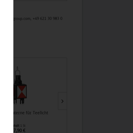
/mycybergroup.com, +49 621 30 983 0
luss-Laterne für Teelicht
höfats - Bioethanol Flüssig-Brennsto
Flasche
Inhalt
1 St
Inhalt
1 St
17,90 €
7,95 €