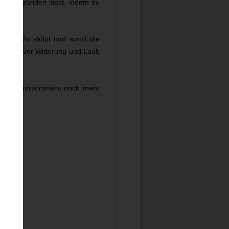
holz entzünden lässt, indem du
Teelicht stülpt und somit die
zugleich vor Witterung und Laub
k Zubehörsortiment noch mehr
chein.