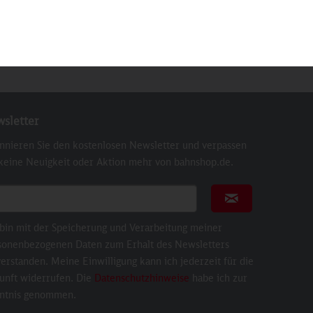
sletter
nnieren Sie den kostenlosen Newsletter und verpassen
 keine Neuigkeit oder Aktion mehr von bahnshop.de.
ail für Newsletter
Newsletter abonni
 bin mit der Speicherung und Verarbeitung meiner
sonenbezogenen Daten zum Erhalt des Newsletters
erstanden. Meine Einwilligung kann ich jederzeit für die
unft widerrufen. Die
Datenschutzhinweise
habe ich zur
ntnis genommen.