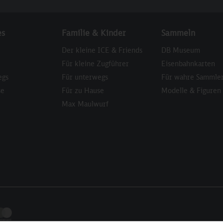
es
Familie & Kinder
Sammeln
Der kleine ICE & Friends
DB Museum
Für kleine Zugführer
Eisenbahnkarten
egs
Für unterwegs
Für wahre Sammle
se
Für zu Hause
Modelle & Figuren
Max Maulwurf