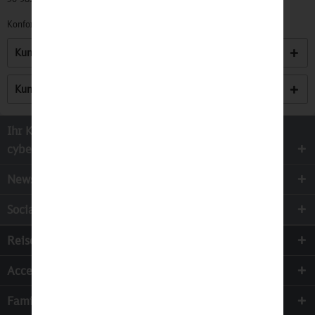
Konformitätserklärungen zu unseren Produkten finden Sie
hier.
Kunden kauften auch
Kunden haben sich ebenfalls angesehen
Ihr Kontakt zur
cyber-Wear Heidelberg GmbH
Newsletter
Socialmedia
Reisen
Accessoires
Familie & Kinder