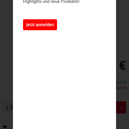
Highlights und neue Produkte!
Jetzt anmelden
6,90 €
Inhalt:
1 St
inkl. MwSt.
zzgl. Versandkosten
In den
Warenkorb
Bewerten