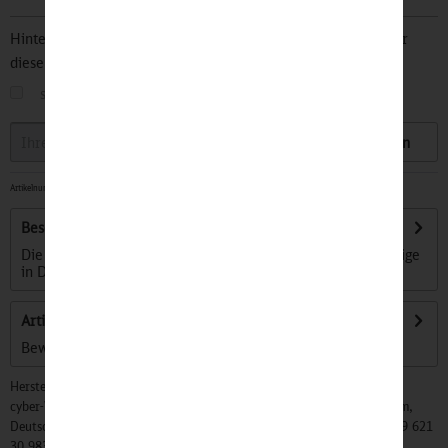
Hinterlegen Sie Ihre Email Adresse und bleiben Sie stets über
diesen Artikel informiert.
sobald der Artikel wieder
auf Lager
ist
Speichern
Artikelnummer:
32500182
-
Sofort versandfertig, Lieferzeit ca. 1-3 Werktage
Beschreibung
Die Dampflokomotive ``Adler`` war die erste funktionsfähige
in Deutschland eingesetzte...
mehr
Artikel bewerten
Bewertungen lesen, schreiben und diskutieren...
mehr
Hersteller:
cyber-Wear Heidelberg GmbH, Elsa-Brändström-Str. 4, 68229 Mannheim,
Deutschland, Info@mycybergroup.com, https://mycybergroup.com, +49 621
30 983 0