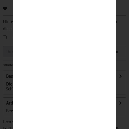
Bewerten
Hinterlegen Sie Ihre Email Adresse und bleiben Sie stets über
diesen Artikel informiert.
sobald der Artikel wieder
auf Lager
ist
Speichern
Artikelnummer:
32500177
-
Dieser Artikel erscheint am 31. August 2026
Beschreibung
Die Dampflok BR 01, also Baureihe 01, war eine
Schlepptenderlokomotive der Deutschen...
mehr
Artikel bewerten
Bewertungen lesen, schreiben und diskutieren...
mehr
Hersteller:
cyber-Wear Heidelberg GmbH, Elsa-Brändström-Str. 4, 68229 Mannheim,