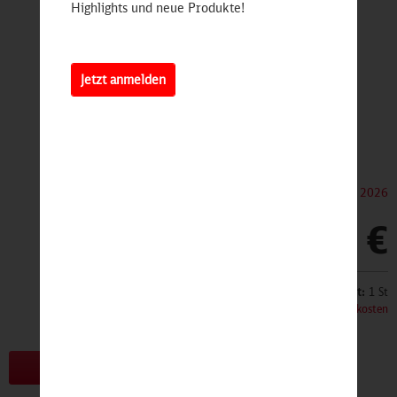
Highlights und neue Produkte!
Jetzt anmelden
Dieser Artikel erscheint am 31. August 2026
6,90 €
Inhalt:
1 St
inkl. MwSt.
zzgl. Versandkosten
Bald erhältlich!