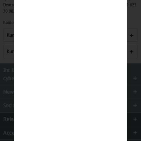
Deutschland, Info@mycybergroup.com, https://mycybergroup.com, +49 621
30 983 0
Konformitätserklärungen zu unseren Produkten finden Sie
hier.
Kunden kauften auch
Kunden haben sich ebenfalls angesehen
Ihr Kontakt zur
cyber-Wear Heidelberg GmbH
Newsletter
Socialmedia
Reisen
Accessoires