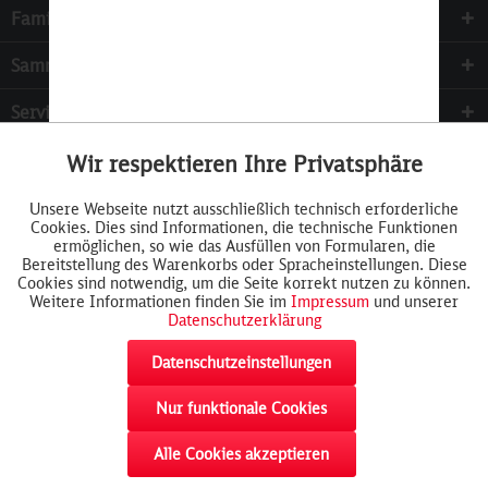
Familie & Kinder
Sammeln
Services
Wir respektieren Ihre Privatsphäre
Aktiv
Funktionale
Unsere Webseite nutzt ausschließlich technisch erforderliche
Cookies. Dies sind Informationen, die technische Funktionen
Inaktiv
Tracking
ermöglichen, so wie das Ausfüllen von Formularen, die
Bereitstellung des Warenkorbs oder Spracheinstellungen. Diese
Cookies sind notwendig, um die Seite korrekt nutzen zu können.
Weitere Informationen finden Sie im
Impressum
und unserer
Datenschutzerklärung
Datenschutzeinstellungen
Nur funktionale Cookies
Widerrufsformular
AGB
Cookie-Einstellungen
Rückgabe
akzeptieren
Impressum
Datenschutz
Widerrufsrecht
Alle Cookies akzeptieren
Liefer- & Versandkosten
Cookie Richtlinien
Kontaktformular