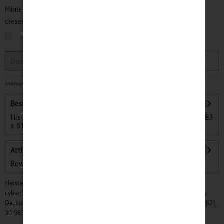
Hinterlegen Sie Ihre Email Adresse und bleiben Sie stets über
diesen Artikel informiert.
sobald der Artikel wieder
auf Lager
ist
Speichern
Artikelnummer:
32500335
-
Sofort versandfertig, Lieferzeit ca. 1-3 Werktage
Beschreibung
Historische Karte Maßstab: 1:270.000/1:80.000 Blattformat: 83
x 61 cm...
mehr
Artikel bewerten
Bewertungen lesen, schreiben und diskutieren...
mehr
Hersteller:
cyber-Wear Heidelberg GmbH, Elsa-Brändström-Str. 4, 68229 Mannheim,
Deutschland, Info@mycybergroup.com, https://mycybergroup.com, +49 621
30 983 0