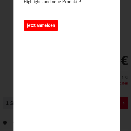
Highlights und neue Produkte!
Jetzt anmelden
9,90 €
Inhalt:
1 St
inkl. MwSt.
zzgl. Versandkosten
In den
Warenkorb
Bewerten