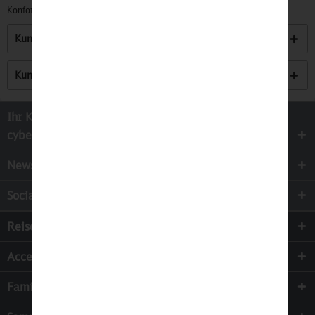
Konformitätserklärungen zu unseren Produkten finden Sie
hier.
Kunden kauften auch
Kunden haben sich ebenfalls angesehen
Ihr Kontakt zur
cyber-Wear Heidelberg GmbH
Newsletter
Socialmedia
Reisen
Accessoires
Familie & Kinder