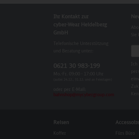
Ihr Kontakt zur
New
cyber-Wear Heidelberg
Abo
GmbH
Sie
Telefonische Unterstützung
E-M
und Beratung unter:
Ich
0621 30 983-199
per
Mo.-Fr. 09:00 - 17:00 Uhr
einv
(außer 24.12., 31.12. und an Feiertagen)
Zuk
oder per E-Mail:
Ken
bahnshop@mycybergroup.com
Reisen
Accessoir
Koffer
Fürs Büro