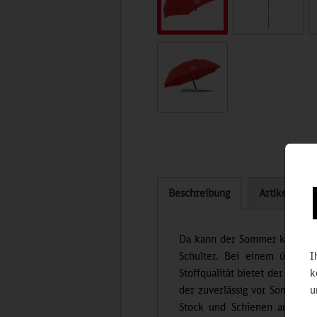
Beschreibung
Artikel bew
Da kann der Sommer kommen! 
Schulter. Bei einem überr
I
Stoffqualität bietet der Sonn
k
der zuverlässig vor Sonne od
u
Stock und Schienen aus stab