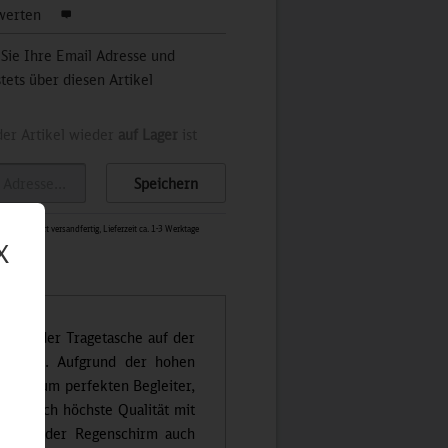
werten
 Sie Ihre Email Adresse und
stets über diesen Artikel
der Artikel wieder
auf Lager
ist
Speichern
0843
-
Sofort versandfertig, Lieferzeit ca. 1-3 Werktage
X
 mit der Tragetasche auf der
werden. Aufgrund der hohen
chirm zum perfekten Begleiter,
gt durch höchste Qualität mit
en hält der Regenschirm auch