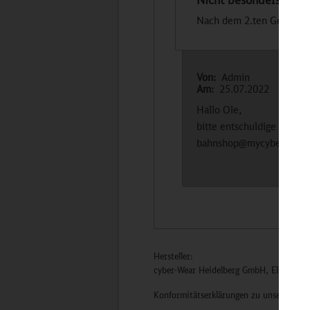
Nicht besonders halt
Nach dem 2.ten Gebrauch 
Von:
Admin
Am:
25.07.2022
Hallo Ole,
bitte entschuldige den M
bahnshop@mycybergroup
Hersteller:
cyber-Wear Heidelberg GmbH, Elsa-Brän
Konformitätserklärungen zu unseren Pro