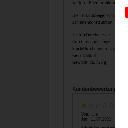
stärkere Böen problemlos aus
Die Produkteigenschaften s
Schienenkonstruktion.
Schirm-Durchmesser: ca. 147
Geschlossene Länge: ca. 71 c
Stock-Durchmesser: ca. 14 m
Keilanzahl: 8
Gewicht: ca. 725 g
Kundenbewertungen für
Von:
Ole
Am:
11.07.2022