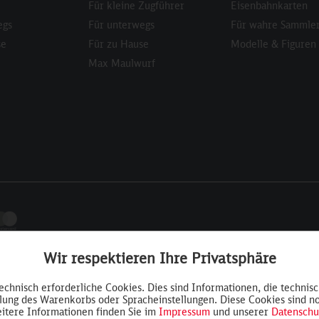
Für kleine Zugführer
Eisenbahnkarten
egs
Für unterwegs
Für wahre Sammle
se
Für zu Hause
Modelle & Figuren
Max Maulwurf
Wir respektieren Ihre Privatsphäre
technisch erforderliche Cookies. Dies sind Informationen, die technis
llung des Warenkorbs oder Spracheinstellungen. Diese Cookies sind n
itere Informationen finden Sie im
Impressum
und unserer
Datenschu