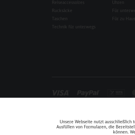
Reiseaccessoires
Uhren
Rucksäcke
Für unterw
Taschen
Für zu Hau
Technik für unterwegs
Funktionale
Unsere Webseite nutzt ausschließlich 
Ausfüllen von Formularen, die Bereitste
Tracking
können. We