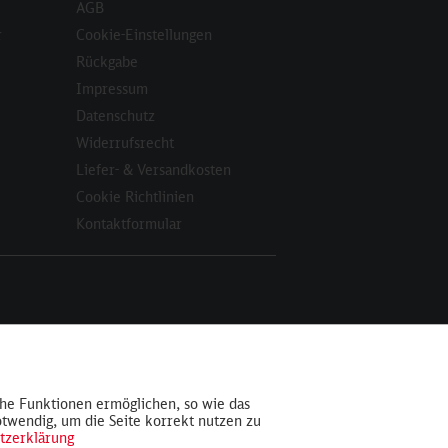
AGB
r
Cookie-Einstellungen
Rückgabe
Impressum
Datenschutz
Widerrufsrecht
Liefer- & Versandkosten
Cookie Richtlinien
Kontaktformular
Aktiv
che Funktionen ermöglichen, so wie das
otwendig, um die Seite korrekt nutzen zu
Inaktiv
tzerklärung