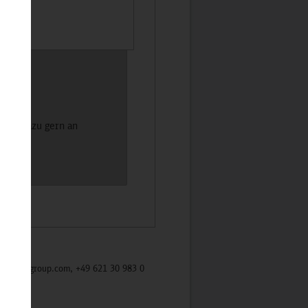
Dich dazu gern an
/mycybergroup.com, +49 621 30 983 0