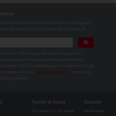
sletter
nnieren Sie den kostenlosen Newsletter und verpassen
 keine Neuigkeit oder Aktion mehr von bahnshop.de.
ail für Newsletter
Newsletter abonni
 bin mit der Speicherung und Verarbeitung meiner
sonenbezogenen Daten zum Erhalt des Newsletters
erstanden. Meine Einwilligung kann ich jederzeit für die
unft widerrufen. Die
Datenschutzhinweise
habe ich zur
ntnis genommen.
es
Familie & Kinder
Sammeln
Der kleine ICE & Friends
DB Museum