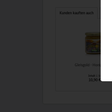
Kunden kauften auch
Kund
Gleisgold - Honig der 
Inhalt
1 St
10,90 €