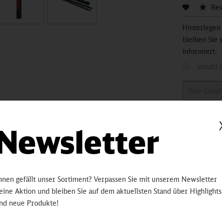
Be
Hinterlegen
bleiben Sie 
informiert.
sobald 
Artikelnummer:
3250
Newsletter
erten
Der Sonnenschirm ist ideal zum Mitnehmen im Koffer oder bequem
aschenden Sommerregen kann er zudem als Regenschirm genutzt 
hnen gefällt unser Sortiment? Verpassen Sie mit unserem Newsletter
enschirm einen hohen Lichtschutzfaktor (UPF 50+). Dies macht den S
eine Aktion und bleiben Sie auf dem aktuellsten Stand über Highlights
er einem überraschenden Schauer schützt. Der Sonnenschirm überzeu
nd neue Produkte!
ilem Fiberglas. Aufgrund der Verwendung hochwertiger Materiali