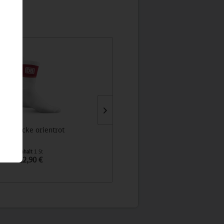
Retrosocke orientrot
DB adidas Sneaker
Inhalt
1 St
Inhalt
1 St
12,90 €
59,90 €