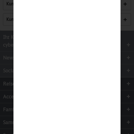
Kunden kauften auch
Kunden haben sich ebenfalls angesehen
Ihr Kontakt zur
cyber-Wear Heidelberg GmbH
Newsletter
Socialmedia
Reisen
Accessoires
Familie & Kinder
Sammeln