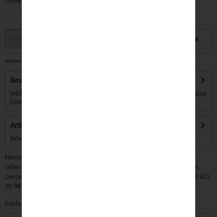
diesen Artikel informiert.
sobald der Artikel wieder
auf Lager
ist
Speichern
Artikelnummer:
32200751
-
Sofort versandfertig, Lieferzeit ca. 1-3 Werktage
Beschreibung
inklusive breitem Riemchen mit hohem Tragekomfort inklusive
rutschfestem Sohlenprofil...
mehr
Artikel bewerten
Bewertungen lesen, schreiben und diskutieren...
mehr
Hersteller:
cyber-Wear Heidelberg GmbH, Elsa-Brändström-Str. 4, 68229 Mannheim,
Deutschland, Info@mycybergroup.com, https://mycybergroup.com, +49 621
30 983 0
Konformitätserklärungen zu unseren Produkten finden Sie
hier.