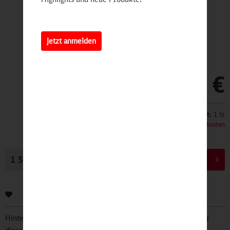
Jetzt anmelden
29,90 €
Inhalt:
1 St
inkl. MwSt.
zzgl. Versandkosten
In den
Warenkorb
Bewerten
Hinterlegen Sie Ihre Email Adresse und bleiben Sie stets über