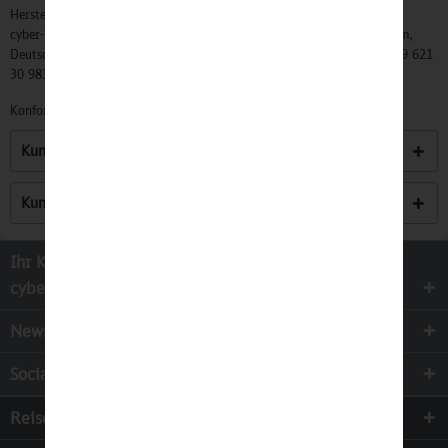
Hersteller:
cyber-Wear Heidelberg GmbH, Elsa-Brändström-Str. 4, 68229 Mannheim,
Deutschland, Info@mycybergroup.com, https://mycybergroup.com, +49 621
30 983 0
Konformitätserklärungen zu unseren Produkten finden Sie
hier.
Kunden kauften auch
Kunden haben sich ebenfalls angesehen
Ihr Kontakt zur
cyber-Wear Heidelberg GmbH
Newsletter
Socialmedia
Reisen