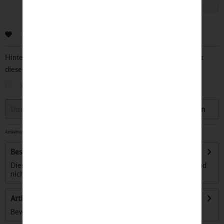
In den
Warenkorb
Bewerten
Hinterlegen Sie Ihre Email Adresse und bleiben Sie stets über
diesen Artikel informiert.
sobald der Artikel wieder
auf Lager
ist
Speichern
Artikelnummer:
32501511
-
Beschreibung
Diese mit größter Sorgfalt in Polen hergestellten Socken sind
nicht nur stilvoll, sondern...
mehr
Artikel bewerten
Bewertungen lesen, schreiben und diskutieren...
mehr