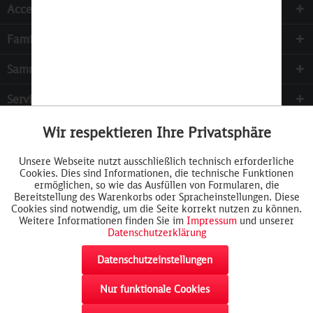
Accessoires
Familie & Kinder
Sammeln
Services
Wir respektieren Ihre Privatsphäre
Aktiv
Funktionale
Unsere Webseite nutzt ausschließlich technisch erforderliche
Cookies. Dies sind Informationen, die technische Funktionen
Inaktiv
Tracking
ermöglichen, so wie das Ausfüllen von Formularen, die
Bereitstellung des Warenkorbs oder Spracheinstellungen. Diese
Cookies sind notwendig, um die Seite korrekt nutzen zu können.
Weitere Informationen finden Sie im
Impressum
und unserer
Datenschutzerklärung
Datenschutzeinstellungen
Nur funktionale Cookies
Widerrufsformular
AGB
Cookie-Einstellungen
Rückgabe