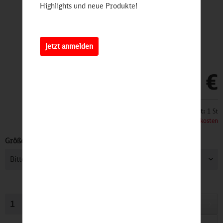
Highlights und neue Produkte!
Jetzt anmelden
12,90 €
Inhalt:
1 St
inkl. MwSt.
zzgl. Versandkosten
Größe:
In den
Warenkorb