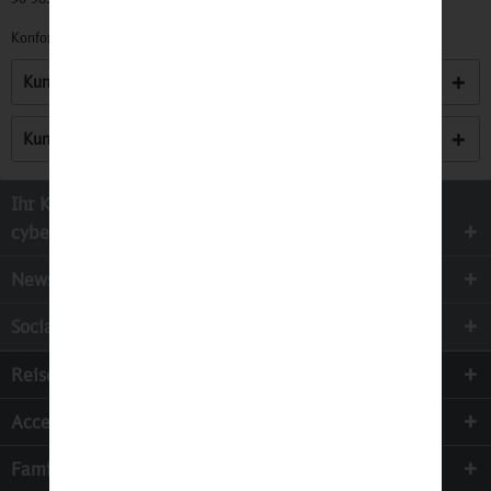
Konformitätserklärungen zu unseren Produkten finden Sie
hier.
Kunden kauften auch
Kunden haben sich ebenfalls angesehen
Ihr Kontakt zur
cyber-Wear Heidelberg GmbH
Newsletter
Socialmedia
Reisen
Accessoires
Familie & Kinder