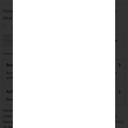
Hinterlegen Sie Ihre Email Adresse und bleiben Sie stets über
diesen Artikel informiert.
sobald der Artikel wieder
auf Lager
ist
Speichern
Artikelnummer:
32501215
-
Sofort versandfertig, Lieferzeit ca. 1-3 Werktage
Beschreibung
Ausgedienter Berufskleidung verhilft der gelernte Schneider
und Berliner Modeschöpfer Daniel...
mehr
Artikel bewerten
Bewertungen lesen, schreiben und diskutieren...
mehr
Hersteller:
cyber-Wear Heidelberg GmbH, Elsa-Brändström-Str. 4, 68229 Mannheim,
Deutschland, Info@mycybergroup.com, https://mycybergroup.com, +49 621
30 983 0