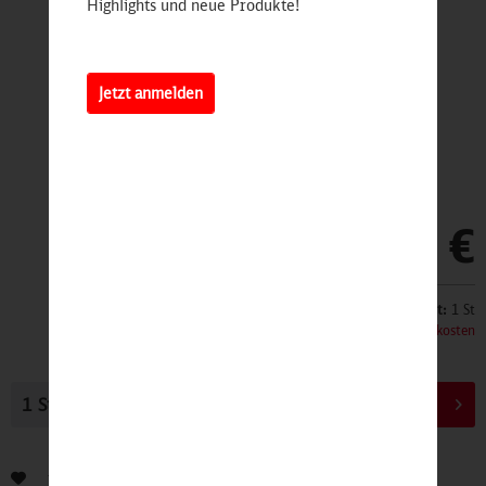
Highlights und neue Produkte!
Jetzt anmelden
49,90 €
Inhalt:
1 St
inkl. MwSt.
zzgl. Versandkosten
In den
Warenkorb
Bewerten