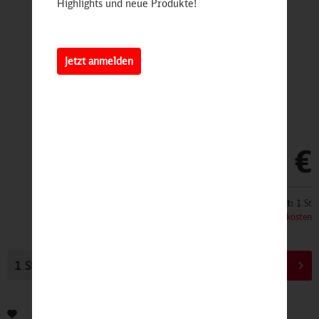
Highlights und neue Produkte!
Jetzt anmelden
49,90 €
Inhalt:
1 St
inkl. MwSt.
zzgl. Versandkosten
In den
Warenkorb
Bewerten