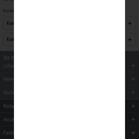
Konformitätserklärungen zu unseren Produkten finden Sie
hier.
Kunden kauften auch
Kunden haben sich ebenfalls angesehen
Ihr Kontakt zur
cyber-Wear Heidelberg GmbH
Newsletter
Socialmedia
Reisen
Accessoires
Familie & Kinder