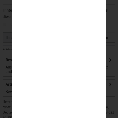
Hinterlegen Sie Ihre Email Adresse und bleiben Sie stets über
diesen Artikel informiert.
sobald der Artikel wieder
auf Lager
ist
Speichern
Artikelnummer:
32501214
-
Sofort versandfertig, Lieferzeit ca. 1-3 Werktage
Beschreibung
Ausgedienter Berufskleidung verhilft der gelernte Schneider
und Berliner Modeschöpfer Daniel...
mehr
Artikel bewerten
Bewertungen lesen, schreiben und diskutieren...
mehr
Hersteller:
cyber-Wear Heidelberg GmbH, Elsa-Brändström-Str. 4, 68229 Mannheim,
Deutschland, Info@mycybergroup.com, https://mycybergroup.com, +49 621
30 983 0