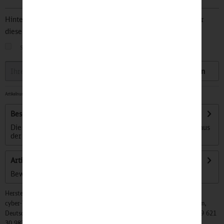
Hinterlegen Sie Ihre Email Adresse und bleiben Sie stets über
diesen Artikel informiert.
sobald der Artikel wieder
auf Lager
ist
Speichern
Artikelnummer:
32501014
-
Sofort versandfertig, Lieferzeit ca. 1-3 Werktage
Beschreibung
Die DB Originale Kollektion liefert ganz besondere Stücke aus
der ereignisreichen Geschichte...
mehr
Artikel bewerten
Bewertungen lesen, schreiben und diskutieren...
mehr
Hersteller:
cyber-Wear Heidelberg GmbH, Elsa-Brändström-Str. 4, 68229 Mannheim,
Deutschland, Info@mycybergroup.com, https://mycybergroup.com, +49 621
30 983 0