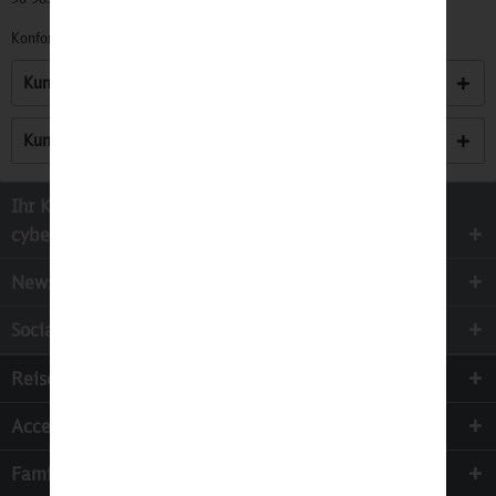
Konformitätserklärungen zu unseren Produkten finden Sie
hier.
Kunden kauften auch
Kunden haben sich ebenfalls angesehen
Ihr Kontakt zur
cyber-Wear Heidelberg GmbH
Newsletter
Socialmedia
Reisen
Accessoires
Familie & Kinder