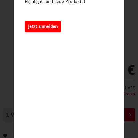
Highlights und neue Produkte!
Jetzt anmelden
9,90 €
Inhalt:
1 VPE
inkl. MwSt.
zzgl. Versandkosten
In den
Warenkorb
Bewerten