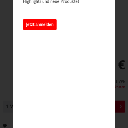
Highlights und neue Produkte!
Jetzt anmelden
9,90 €
Inhalt:
1 VPE
inkl. MwSt.
zzgl. Versandkosten
In den
Warenkorb
Bewerten