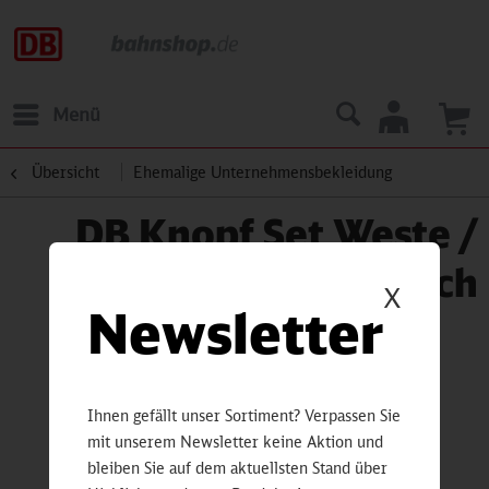
Menü
Übersicht
Ehemalige Unternehmensbekleidung
DB Knopf Set Weste /
Hose 4 Loch
X
Newsletter
Ihnen gefällt unser Sortiment? Verpassen Sie
mit unserem Newsletter keine Aktion und
bleiben Sie auf dem aktuellsten Stand über