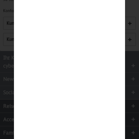
Konformitätserklärungen zu unseren Produkten finden Sie
hier.
Kunden kauften auch
Kunden haben sich ebenfalls angesehen
Ihr Kontakt zur
cyber-Wear Heidelberg GmbH
Newsletter
Socialmedia
Reisen
Accessoires
Familie & Kinder