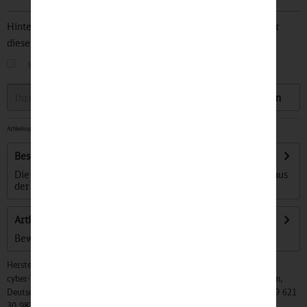
Hinterlegen Sie Ihre Email Adresse und bleiben Sie stets über
diesen Artikel informiert.
sobald der Artikel wieder
auf Lager
ist
Speichern
Artikelnummer:
32501015
-
Sofort versandfertig, Lieferzeit ca. 1-3 Werktage
Beschreibung
Die DB Originale Kollektion liefert ganz besondere Stücke aus
der ereignisreichen Geschichte...
mehr
Artikel bewerten
Bewertungen lesen, schreiben und diskutieren...
mehr
Hersteller:
cyber-Wear Heidelberg GmbH, Elsa-Brändström-Str. 4, 68229 Mannheim,
Deutschland, Info@mycybergroup.com, https://mycybergroup.com, +49 621
30 983 0