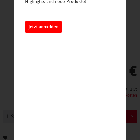
Highlights und neue Produkte!
Jetzt anmelden
159,00 €
Inhalt:
1 St
inkl. MwSt.
zzgl. Versandkosten
In den
Warenkorb
Bewerten