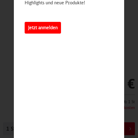
Highlights und neue Produkte!
Jetzt anmelden
7,95 €
Inhalt:
1 St
inkl. MwSt.
zzgl. Versandkosten
In den
Warenkorb