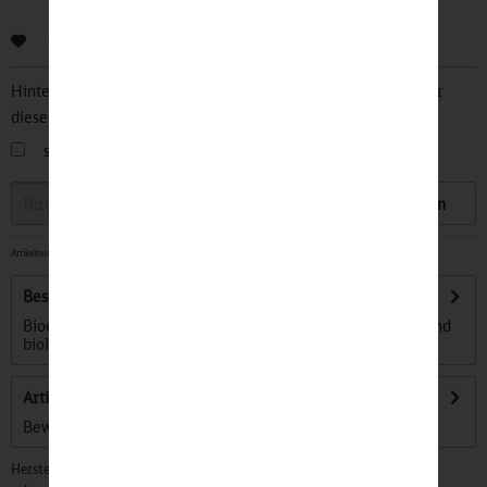
Bewerten
Hinterlegen Sie Ihre Email Adresse und bleiben Sie stets über
diesen Artikel informiert.
sobald der Artikel wieder
auf Lager
ist
Speichern
Artikelnummer:
32505528
-
Lieferzeit ca. 7 Werktage
Beschreibung
Bioethanol Flüssig-Brennstoff - Geruchsneutral, rauchfrei und
biologisch: Der original höfats...
mehr
Artikel bewerten
Bewertungen lesen, schreiben und diskutieren...
mehr
Hersteller: