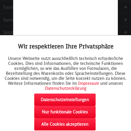
Familie & Kinder
Sammeln
Services
Wir respektieren Ihre Privatsphäre
Aktiv
Funktionale
Unsere Webseite nutzt ausschließlich technisch erforderliche
Cookies. Dies sind Informationen, die technische Funktionen
Inaktiv
Tracking
ermöglichen, so wie das Ausfüllen von Formularen, die
Bereitstellung des Warenkorbs oder Spracheinstellungen. Diese
Cookies sind notwendig, um die Seite korrekt nutzen zu können.
Weitere Informationen finden Sie im
Impressum
und unserer
Datenschutzerklärung
Datenschutzeinstellungen
Nur funktionale Cookies
Widerrufsformular
AGB
Cookie-Einstellungen
Rückgabe
akzeptieren
Impressum
Datenschutz
Widerrufsrecht
Alle Cookies akzeptieren