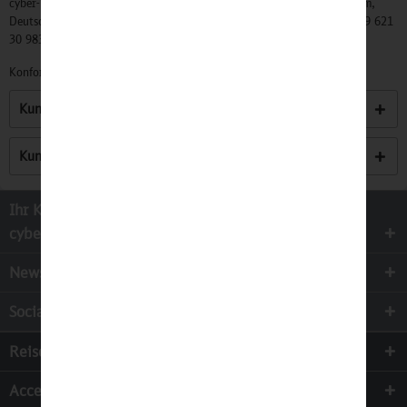
cyber-Wear Heidelberg GmbH, Elsa-Brändström-Str. 4, 68229 Mannheim,
Deutschland, Info@mycybergroup.com, https://mycybergroup.com, +49 621
30 983 0
Konformitätserklärungen zu unseren Produkten finden Sie
hier.
Kunden kauften auch
Kunden haben sich ebenfalls angesehen
Ihr Kontakt zur
cyber-Wear Heidelberg GmbH
Newsletter
Socialmedia
Reisen
Accessoires