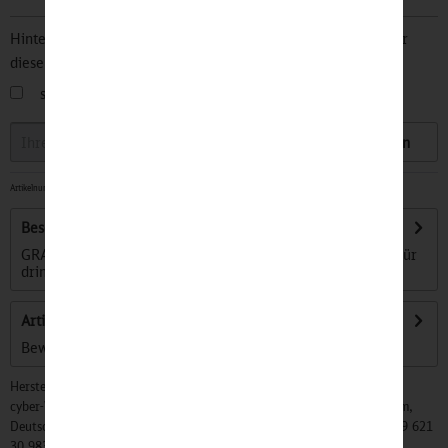
Hinterlegen Sie Ihre Email Adresse und bleiben Sie stets über
diesen Artikel informiert.
sobald der Artikel wieder
auf Lager
ist
Speichern
Artikelnummer:
32505524
-
Lieferzeit ca. 7 Werktage
Beschreibung
GRAVITY CANDLE - Ein perfekt ausbalanciertes Windlicht für
drinnen und draußen. Die Kerze...
mehr
Artikel bewerten
Bewertungen lesen, schreiben und diskutieren...
mehr
Hersteller:
cyber-Wear Heidelberg GmbH, Elsa-Brändström-Str. 4, 68229 Mannheim,
Deutschland, Info@mycybergroup.com, https://mycybergroup.com, +49 621
30 983 0