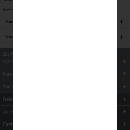
Konformitätserklärungen zu unseren Produkten finden Sie
hier.
Kunden kauften auch
Kunden haben sich ebenfalls angesehen
Ihr Kontakt zur
cyber-Wear Heidelberg GmbH
Newsletter
Socialmedia
Reisen
Accessoires
Familie & Kinder