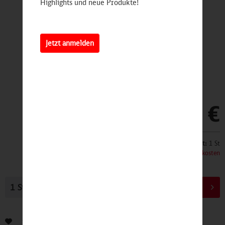
Highlights und neue Produkte!
Jetzt anmelden
39,95 €
Inhalt:
1 St
inkl. MwSt.
zzgl. Versandkosten
In den
Warenkorb
Bewerten