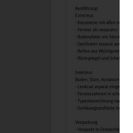
Ausführung:
Exterieur
· Karosserie mit allen relevan
· Fenster als separates Teil b
· Bodenplatte mit fahrzeugty
· Dachluken separat ausgeführ
· Reifen aus Weichgummi
· Rückspiegel und Scheibenwisc
Interieur
Boden, Sitze, Armaturenbrett 
· Lenkrad separat eingesetzt.
· Fensterrahmen in schwarz b
· Typenbezeichnung nach Orig
· Gehäusegrundfarbe in Kunsts
Verpackung
· Verpackt in Fensterfaltverp