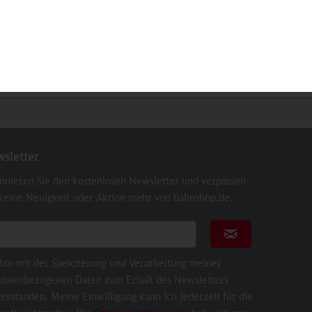
Dormagen
Inhalt
1 St
29,90 €
sletter
nnieren Sie den kostenlosen Newsletter und verpassen
 keine Neuigkeit oder Aktion mehr von bahnshop.de.
ail für Newsletter
Newsletter abonni
 bin mit der Speicherung und Verarbeitung meiner
sonenbezogenen Daten zum Erhalt des Newsletters
erstanden. Meine Einwilligung kann ich jederzeit für die