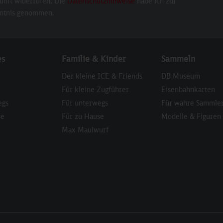
unft widerrufen. Die
Datenschutzhinweise
habe ich zur
ntnis genommen.
es
Familie & Kinder
Sammeln
Der kleine ICE & Friends
DB Museum
Für kleine Zugführer
Eisenbahnkarten
egs
Für unterwegs
Für wahre Sammle
se
Für zu Hause
Modelle & Figuren
Max Maulwurf