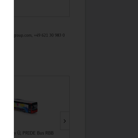
/mycybergroup.com, +49 621 30 983 0
n's City Ü, PRIDE Bus RBB
MAN Lion's Intercity LE Ü