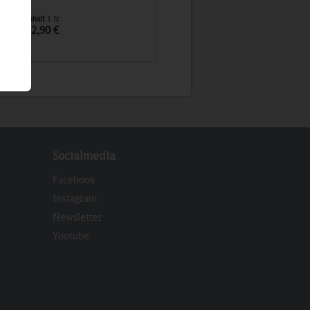
Inhalt
1 St
Inhalt
1 St
32,90 €
32,90 €
Socialmedia
Facebook
Instagram
Newsletter
eren
Youtube