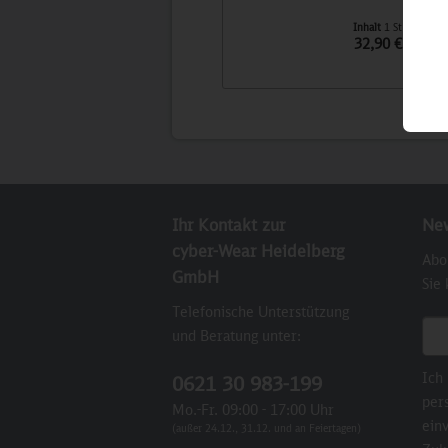
Inhalt
1 St
32,90 €
Ihr Kontakt zur
New
cyber-Wear Heidelberg
Abo
GmbH
Sie
Telefonische Unterstützung
E-M
und Beratung unter:
Ich
0621 30 983-199
per
Mo.-Fr. 09:00 - 17:00 Uhr
einv
(außer 24.12., 31.12. und an Feiertagen)