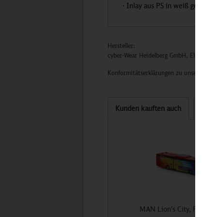
· Inlay aus PS in weiß gefertigt
Hersteller:
cyber-Wear Heidelberg GmbH, Elsa-Brän
Konformitätserklärungen zu unseren Pro
Kunden kauften auch
Kund
MAN Lion's City, PRIDE 