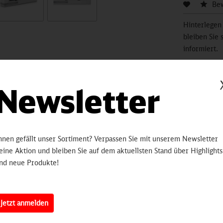
Be
Hinterlegen
bleiben Sie 
informiert.
sobald 
Newsletter
Artikelnummer:
3200
erten
hnen gefällt unser Sortiment? Verpassen Sie mit unserem Newsletter
eine Aktion und bleiben Sie auf dem aktuellsten Stand über Highlights
nd neue Produkte!
 MAN Lion’s City Stadtbus; umfangreich bedruckt im Integritätsbus-D
Jetzt anmelden
op.de