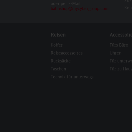
Zuk
oder per E-Mail:
Ken
bahnshop@mycybergroup.com
Reisen
Accessoir
Koffer
Fürs Büro
Reiseaccessoires
Uhren
Rucksäcke
Für unterw
Taschen
Für zu Hau
Technik für unterwegs