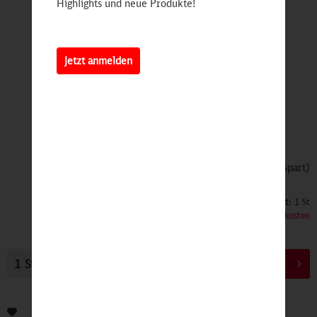
Highlights und neue Produkte!
Jetzt anmelden
19,90 €
39,90 €
(50,13% gespart)
Inhalt:
1 St
inkl. MwSt.
zzgl. Versandkosten
In den
Warenkorb
Bewerten