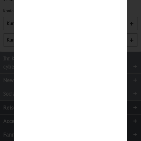
Konformitätserklärungen zu unseren Produkten finden Sie
hier.
Kunden kauften auch
Kunden haben sich ebenfalls angesehen
Ihr Kontakt zur
cyber-Wear Heidelberg GmbH
Newsletter
Socialmedia
Reisen
Accessoires
Familie & Kinder