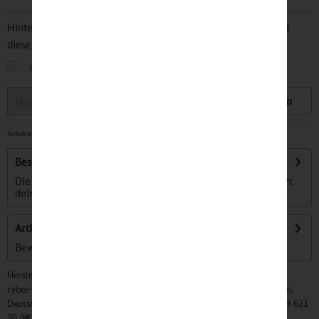
Hinterlegen Sie Ihre Email Adresse und bleiben Sie stets über
diesen Artikel informiert.
sobald der Artikel wieder
auf Lager
ist
Speichern
Artikelnummer:
32501477
-
Lieferzeit ca. 7 Werktage
Beschreibung
Die sicherste Hülle, die du jemals kaufen wirst - Klak schützt
dein Smartphone noch vor dem...
mehr
Artikel bewerten
Bewertungen lesen, schreiben und diskutieren...
mehr
Hersteller:
cyber-Wear Heidelberg GmbH, Elsa-Brändström-Str. 4, 68229 Mannheim,
Deutschland, Info@mycybergroup.com, https://mycybergroup.com, +49 621
30 983 0