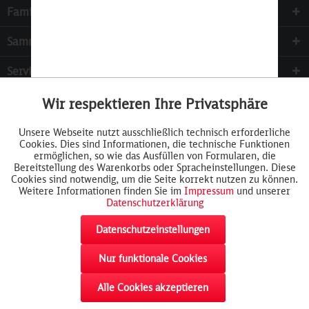
Familie & Kinder
Sammeln
Services
Wir respektieren Ihre Privatsphäre
Aktiv
Funktionale
Unsere Webseite nutzt ausschließlich technisch erforderliche
Cookies. Dies sind Informationen, die technische Funktionen
Inaktiv
Tracking
ermöglichen, so wie das Ausfüllen von Formularen, die
Bereitstellung des Warenkorbs oder Spracheinstellungen. Diese
Cookies sind notwendig, um die Seite korrekt nutzen zu können.
Weitere Informationen finden Sie im
Impressum
und unserer
Datenschutzerklärung
Datenschutzeinstellungen
Nur funktionale Cookies
Widerrufsformular
AGB
Cookie-Einstellungen
Rückgabe
akzeptieren
Impressum
Datenschutz
Widerrufsrecht
Alle Cookies akzeptieren
Liefer- & Versandkosten
Cookie Richtlinien
Kontaktformular