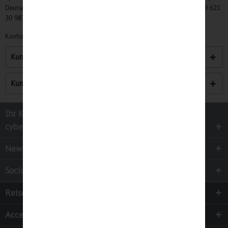
Deutschland, Info@mycybergroup.com, https://mycybergroup.com, +49 621
30 983 0
Konformitätserklärungen zu unseren Produkten finden Sie
hier.
Kunden kauften auch
Kunden haben sich ebenfalls angesehen
Ihr Kontakt zur
cyber-Wear Heidelberg GmbH
Newsletter
Socialmedia
Reisen
Accessoires