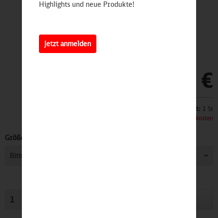
Highlights und neue Produkte!
Jetzt anmelden
19,90 €
Inhalt:
1 St
inkl. MwSt.
zzgl. Versandkosten
Größe:
In den
Warenkorb