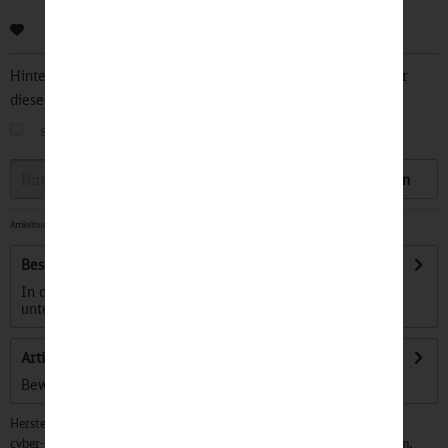
Bewerten
Hinterlegen Sie Ihre Email Adresse und bleiben Sie stets über
diesen Artikel informiert.
sobald der Artikel wieder
auf Lager
ist
Speichern
Artikelnummer:
32501189
-
Beschreibung
In diesem Funktionsshirt kannst du deine schnellen Moves
unter Beweis stellen. Sein...
mehr
Artikel bewerten
Bewertungen lesen, schreiben und diskutieren...
mehr
Hersteller:
cyber-Wear Heidelberg GmbH, Elsa-Brändström-Str. 4, 68229 Mannheim,