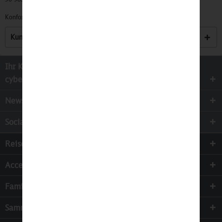
Konformitätserklärungen zu unseren Produkten finden Sie
hier.
Kunden haben sich ebenfalls angesehen
Ihr Kontakt zur
cyber-Wear Heidelberg GmbH
Newsletter
Socialmedia
Reisen
Accessoires
Familie & Kinder
Sammeln