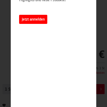
Jetzt anmelden
299,00 €
Inhalt:
1 St
inkl. MwSt.
zzgl. Versandkosten
In den
Warenkorb
Bewerten