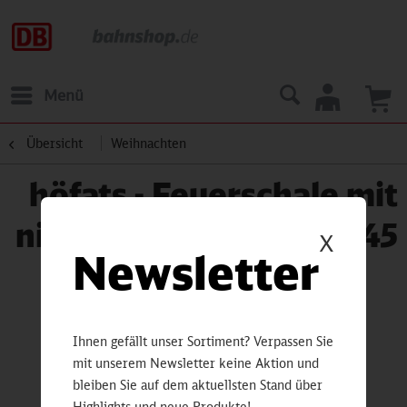
Menü
Übersicht
Weihnachten
höfats - Feuerschale mit
niedrigem Fuß MOON 45
X
Newsletter
Ihnen gefällt unser Sortiment? Verpassen Sie
mit unserem Newsletter keine Aktion und
bleiben Sie auf dem aktuellsten Stand über
Highlights und neue Produkte!