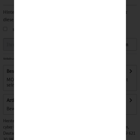
Hinterlegen Sie Ihre Email Adresse und bleiben Sie stets über
diesen Artikel informiert.
sobald der Artikel wieder
auf Lager
ist
Speichern
Artikelnummer:
32505525
-
Lieferzeit ca. 7 Werktage
Beschreibung
MOON - Der schwarze Mond der Feuerkunst verzaubert mit
seiner...
mehr
Artikel bewerten
Bewertungen lesen, schreiben und diskutieren...
mehr
Hersteller:
cyber-Wear Heidelberg GmbH, Elsa-Brändström-Str. 4, 68229 Mannheim,
Deutschland, Info@mycybergroup.com, https://mycybergroup.com, +49 621
30 983 0