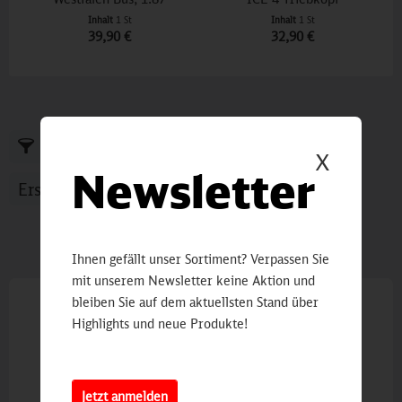
Inhalt
1 St
Inhalt
1 St
39,90 €
32,90 €
Filtern
X
Newsletter
Vorherige Artikel laden
Ihnen gefällt unser Sortiment? Verpassen Sie
mit unserem Newsletter keine Aktion und
bleiben Sie auf dem aktuellsten Stand über
Highlights und neue Produkte!
Jetzt anmelden