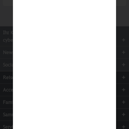
Ihr Kontakt zur
cyber-Wear Heidelberg GmbH
Newsletter
Socialmedia
Reisen
Accessoires
Familie & Kinder
Sammeln
Services