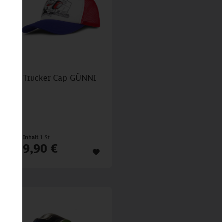
Trucker Cap GÜNNI
Inhalt
1 St
9,90 €