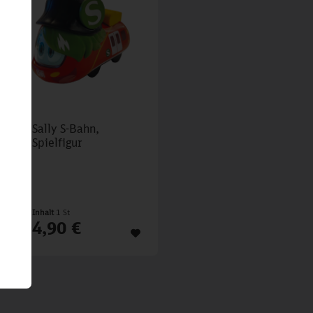
Sally S-Bahn,
Spielfigur
Inhalt
1 St
4,90 €