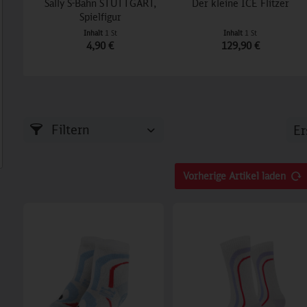
Sally S-Bahn STUTTGART,
Der kleine ICE Flitzer
Spielfigur
Inhalt
1 St
Inhalt
1 St
4,90 €
129,90 €
Filtern
Vorherige Artikel laden