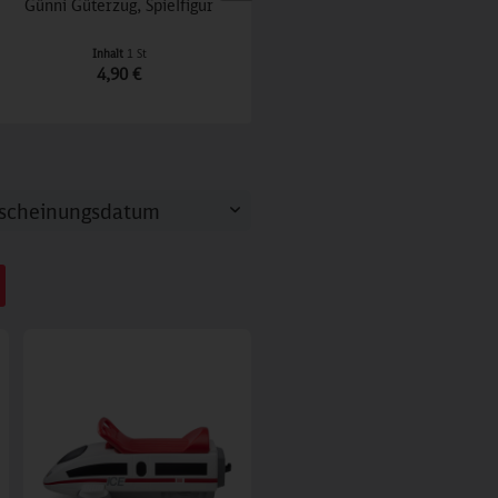
Günni Güterzug, Spielfigur
Der kleine ICE, Spielfigur
Inhalt
1 St
Inhalt
1 St
4,90 €
4,90 €