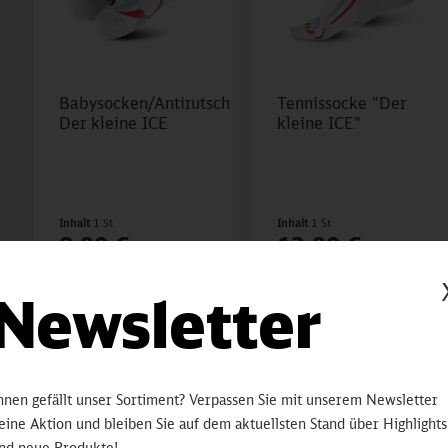
Babysocken/Antirutschnoppen
Tennissocke "Der
Der kleine ICE
kleine ICE"
Inhalt
1 St
Inhalt
1 St
8,90 €
12,90 €
Newsletter
hnen gefällt unser Sortiment? Verpassen Sie mit unserem Newsletter
eine Aktion und bleiben Sie auf dem aktuellsten Stand über Highlights
nd neue Produkte!