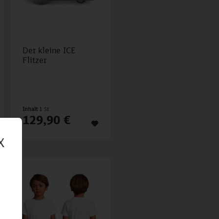
Der kleine ICE
Flitzer
Inhalt
1 St
129,90 €
X