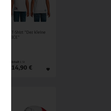
T-Shirt "Der kleine
ICE"
Inhalt
1 St
14,90 €