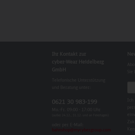
Ihr Kontakt zur
New
cyber-Wear Heidelberg
Abo
GmbH
Sie
Telefonische Unterstützung
E-M
und Beratung unter:
Ich
0621 30 983-199
per
Mo.-Fr. 09:00 - 17:00 Uhr
einv
(außer 24.12., 31.12. und an Feiertagen)
Zuk
oder per E-Mail:
Ken
bahnshop@mycybergroup.com