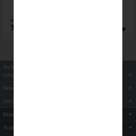
Inhalt
1 St
59,90 €
Ihr Kontakt zur
cyber-Wear Heidelberg GmbH
Newsletter
Socialmedia
Reisen
Accessoires