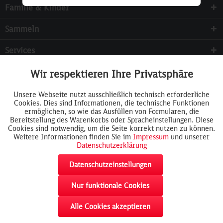
Familie & Kinder
Sammeln
Services
Wir respektieren Ihre Privatsphäre
Aktiv
Funktionale
Unsere Webseite nutzt ausschließlich technisch erforderliche
Cookies. Dies sind Informationen, die technische Funktionen
Inaktiv
Tracking
ermöglichen, so wie das Ausfüllen von Formularen, die
Bereitstellung des Warenkorbs oder Spracheinstellungen. Diese
Cookies sind notwendig, um die Seite korrekt nutzen zu können.
Weitere Informationen finden Sie im
Impressum
und unserer
Datenschutzerklärung
Datenschutzeinstellungen
Nur funktionale Cookies
Widerrufsformular
AGB
Cookie-Einstellungen
Rückgabe
akzeptieren
Impressum
Datenschutz
Widerrufsrecht
Alle Cookies akzeptieren
Liefer- & Versandkosten
Cookie Richtlinien
Kontaktformular