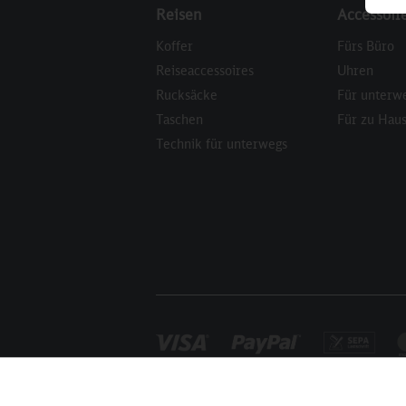
Reisen
Accessoir
Koffer
Fürs Büro
Reiseaccessoires
Uhren
Rucksäcke
Für unterw
Taschen
Für zu Hau
Technik für unterwegs
Funktionale