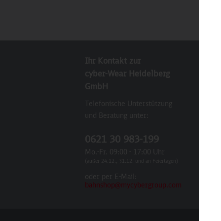
Ihr Kontakt zur
New
cyber-Wear Heidelberg
Abo
GmbH
Sie
Telefonische Unterstützung
E-M
und Beratung unter:
Ich
0621 30 983-199
per
Mo.-Fr. 09:00 - 17:00 Uhr
einv
(außer 24.12., 31.12. und an Feiertagen)
Zuk
oder per E-Mail:
Ken
bahnshop@mycybergroup.com