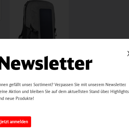
Newsletter
Solarrucksack
Explorer+
hnen gefällt unser Sortiment? Verpassen Sie mit unserem Newsletter
eine Aktion und bleiben Sie auf dem aktuellsten Stand über Highlights
Inhalt
1 St
nd neue Produkte!
79,90 €
Jetzt anmelden