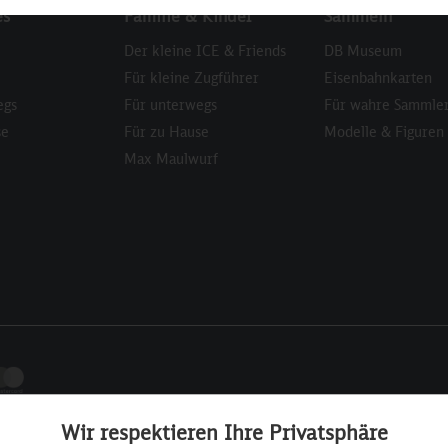
es
Familie & Kinder
Sammeln
Der kleine ICE & Friends
DB Museum
Für kleine Zugführer
Eisenbahnkarten
egs
Für unterwegs
Für wahre Sammle
se
Für zu Hause
Modelle & Figuren
Max Maulwurf
Wir respektieren Ihre Privatsphäre