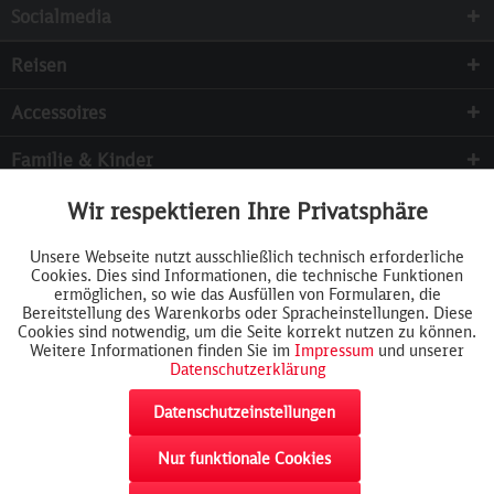
Socialmedia
Reisen
Accessoires
Familie & Kinder
Sammeln
Wir respektieren Ihre Privatsphäre
Aktiv
Funktionale
Services
Unsere Webseite nutzt ausschließlich technisch erforderliche
Cookies. Dies sind Informationen, die technische Funktionen
Inaktiv
Tracking
ermöglichen, so wie das Ausfüllen von Formularen, die
Bereitstellung des Warenkorbs oder Spracheinstellungen. Diese
Cookies sind notwendig, um die Seite korrekt nutzen zu können.
Weitere Informationen finden Sie im
Impressum
und unserer
Datenschutzerklärung
Datenschutzeinstellungen
Nur funktionale Cookies