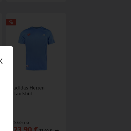
X
adidas Herren
Laufshirt
Inhalt
1 St
23,90 €
32,90 €