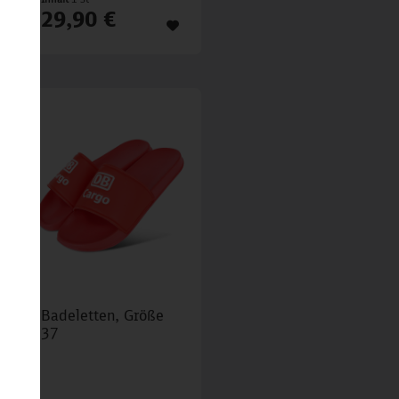
29,90 €
Badeletten, Größe
37