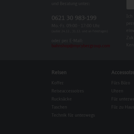
E-M
und Beratung unter:
Ich
0621 30 983-199
per
Mo.-Fr. 09:00 - 17:00 Uhr
einv
(außer 24.12., 31.12. und an Feiertagen)
Zuk
oder per E-Mail:
Ken
bahnshop@mycybergroup.com
Reisen
Accessoir
Koffer
Fürs Büro
Reiseaccessoires
Uhren
Rucksäcke
Für unterw
Taschen
Für zu Hau
Technik für unterwegs