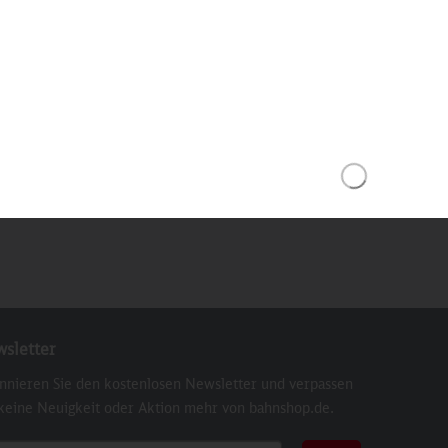
Inhalt
1 St
Inhalt
1 St
29,90 €
29,90 €
sletter
nnieren Sie den kostenlosen Newsletter und verpassen
 keine Neuigkeit oder Aktion mehr von bahnshop.de.