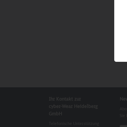
Ihr Kontakt zur
New
cyber-Wear Heidelberg
Abo
GmbH
Sie
Telefonische Unterstützung