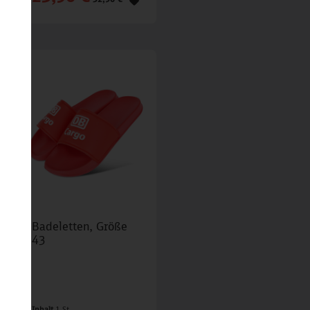
Badeletten, Größe
43
Inhalt
1 St