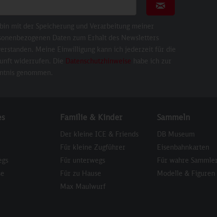
ail für Newsletter
Newsletter abonni
 bin mit der Speicherung und Verarbeitung meiner
sonenbezogenen Daten zum Erhalt des Newsletters
erstanden. Meine Einwilligung kann ich jederzeit für die
unft widerrufen. Die
Datenschutzhinweise
habe ich zur
ntnis genommen.
es
Familie & Kinder
Sammeln
Der kleine ICE & Friends
DB Museum
Für kleine Zugführer
Eisenbahnkarten
egs
Für unterwegs
Für wahre Sammle
se
Für zu Hause
Modelle & Figuren
Max Maulwurf