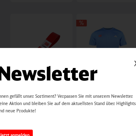
Newsletter
Schlüsselanhänger
adidas Damen
hnen gefällt unser Sortiment? Verpassen Sie mit unserem Newsletter
"Langfinger"
Laufshirt
eine Aktion und bleiben Sie auf dem aktuellsten Stand über Highlights
nd neue Produkte!
Inhalt
1 St
Inhalt
1 St
4,90 €
23,90 €
Jetzt anmelden
32,90 €