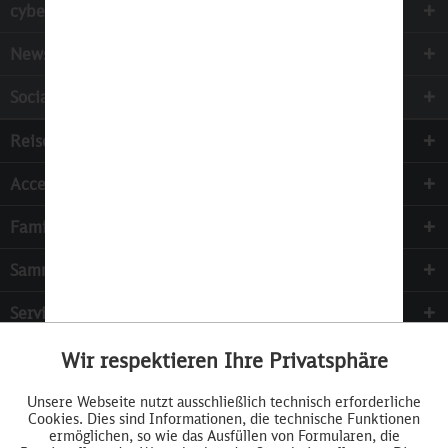
cyber-Wear Heidelberg GmbH
Newsletter
Socialmedia
Reisen
Accessoires
Familie & Kinder
Sammeln
Services
Wir respektieren Ihre Privatsphäre
Aktiv
Funktionale
Unsere Webseite nutzt ausschließlich technisch erforderliche
Cookies. Dies sind Informationen, die technische Funktionen
Inaktiv
Tracking
ermöglichen, so wie das Ausfüllen von Formularen, die