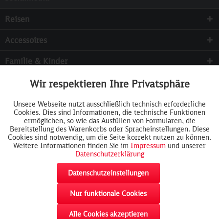
Reisen
Accessoires
Familie & Kinder
Sammeln
Wir respektieren Ihre Privatsphäre
Aktiv
Funktionale
Services
Unsere Webseite nutzt ausschließlich technisch erforderliche
Cookies. Dies sind Informationen, die technische Funktionen
Inaktiv
Tracking
ermöglichen, so wie das Ausfüllen von Formularen, die
Bereitstellung des Warenkorbs oder Spracheinstellungen. Diese
Cookies sind notwendig, um die Seite korrekt nutzen zu können.
Weitere Informationen finden Sie im
Impressum
und unserer
Datenschutzerklärung
Datenschutzeinstellungen
Nur funktionale Cookies
akzeptieren
Alle Cookies akzeptieren